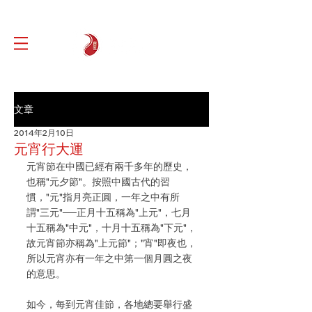
文章
2014年2月10日
元宵行大運
元宵節在中國已經有兩千多年的歷史，
也稱"元夕節"。按照中國古代的習
慣，"元"指月亮正圓，一年之中有所
謂"三元"──正月十五稱為"上元"，七月
十五稱為"中元"，十月十五稱為"下元"，
故元宵節亦稱為"上元節"；"宵"即夜也，
所以元宵亦有一年之中第一個月圓之夜
的意思。
如今，每到元宵佳節，各地總要舉行盛