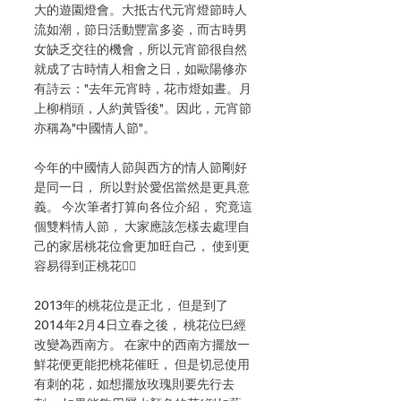
大的遊園燈會。大抵古代元宵燈節時人
流如潮，節日活動豐富多姿，而古時男
女缺乏交往的機會，所以元宵節很自然
就成了古時情人相會之日，如歐陽修亦
有詩云："去年元宵時，花市燈如晝。月
上柳梢頭，人約黃昏後"。因此，元宵節
亦稱為"中國情人節"。
今年的中國情人節與西方的情人節剛好
是同一日， 所以對於愛侶當然是更具意
義。 今次筆者打算向各位介紹， 究竟這
個雙料情人節， 大家應該怎樣去處理自
己的家居桃花位會更加旺自己， 使到更
容易得到正桃花？
2013年的桃花位是正北， 但是到了
2014年2月4日立春之後， 桃花位巳經
改變為西南方。 在家中的西南方擺放一
鮮花便更能把桃花催旺， 但是切忌使用
有刺的花，如想擺放玫瑰則要先行去