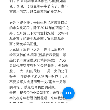
刺， 如果能夠用屬水顏色的花(例如藍
色， 黑色… ) 就更加事半功倍了。也不
宜選用假花，以免催來假的桃花呀。
另外不得不提，每個生肖也有屬於自己
的永久桃花位，除了2014年的西南位之
外，也可於以下方向雙料泡製：虎馬狗
為正東；蛇雞牛為正南，猴鼠龍為正
西；豬兔羊為正北。
大家除了放鮮花之外，也可以放紫晶，
粉晶夾雜的水晶陣 (粉晶代表愛情，紫
晶代表有更深層次的精神戀愛)， 又或
者是代表雙雙對對的公仔擺設， 例如鴛
鴦，一大一細的天鵝，一男一女的公仔
等等， 即使是卡通人物的一對亦可，但
不要放單人或是兩男一女/兩女一男等
的海報， 以免成為負面的卦象。
最後，祝各位YAHOO讀者，未有另一
半的在今年行返個桃花運，來年雙雙對
對去拜年；已有另一半的與愛侶更加甜
蜜如軟糖，恭喜恭喜！