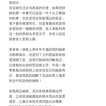
第四位：
在這個生活步伐急速的社會，如果想靜
靜的看一本書可以說是一件十分之難做
到的事，尤其是現在智能電話的普及，
電子書亦應運而生。但是看書依然是很
多朋友的一種睡前習慣，有人喜歡利用
這一刻的寧靜去享受文字，亦有人說這
樣會使人更易入睡。
筆者有一個客人舊年年中邀請我到她家
去勘察風水，但是到了大約聖誕節前致
電我辦工室，說我可能當時評斷有誤，
以致她先生頻頻受頭痛之苦。作為一個
專業風水師我馬上就安排翌日到她家再
訪，要是我真的錯斷了也該給客人滿意
的交代和及時的補救！
當我再訪她家，見到各樣東西都沒問
題，之前提議她擺放的風水用品也放置
適宜，心裏正奇怪究竟問題出在哪裏