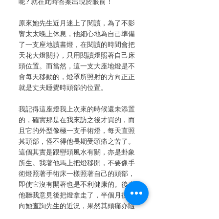
呢? 就在此時答案出現於眼前！
原來她先生近月迷上了閱讀，為了不影
響太太晚上休息，他細心地為自己準備
了一支座地讀書燈，在閱讀的時間會把
天花大燈關掉，只用閱讀燈照著自己床
頭位置。而當然，這一支大座地燈是不
會每天移動的，燈罩所照射的方向正正
就是丈夫睡覺時頭部的位置。
我記得這座燈我上次來的時候還未添置
的，確實那是在我來訪之後才買的，而
且它的外型像極一支手術燈，每天直照
其頭部，怪不得他長期受頭痛之苦了。
這個其實是跟巒頭風水有關，亦是卦象
所生。我著他馬上把燈移開，不要像手
術燈照著手術床一樣照著自己的頭部，
即使它沒有開著也是不利健康的。後來
他聽我意見後把燈拿走了，半個月後再
向她查詢先生的近況，果然其頭痛亦隨
之消失，她說先生以後都不敢在床上看