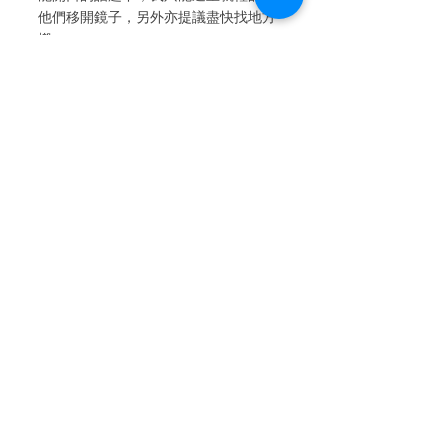
他們移開鏡子，另外亦提議盡快找地方
搬 。
所以希望各位朋友，揀樓不單單是要看
屋內風水，外圍因素亦十分之重要 。
查看全部
最新文章