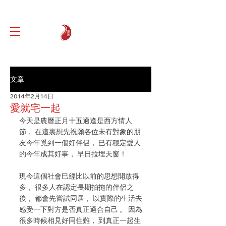
文章
2014年2月14日
愛就宅一起
今天是農曆正月十五適逢是西方情人
節， 在這裏想先祝願各位未有對象的朋
友今年覓到一個好伴侶， 巳有穩定愛人
的今年成其好事， 早日拉埋天窗！
現今這個社會巳經比以前的思想開放得
多， 很多人在認定長期拍拖的伴侶之
後， 都會先嘗試同居， 以實際的生活去
感受一下對方是否真正適合自己 。 因為
很多時候相見好同住難， 到真正一起生