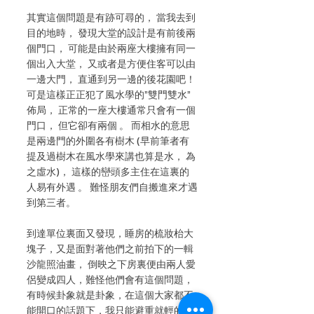
其實這個問題是有跡可尋的， 當我去到
目的地時， 發現大堂的設計是有前後兩
個門口， 可能是由於兩座大樓擁有同一
個出入大堂， 又或者是方便住客可以由
一邊大門， 直通到另一邊的後花園吧！ 
可是這樣正正犯了風水學的”雙門雙水” 
佈局， 正常的一座大樓通常只會有一個
門口， 但它卻有兩個 。 而相水的意思
是兩邊門的外圍各有樹木 (早前筆者有
提及過樹木在風水學來講也算是水， 為
之虛水)， 這樣的巒頭多主住在這裏的
人易有外遇 。 難怪朋友們自搬進來才遇
到第三者。
到達單位裏面又發現，睡房的梳妝枱大
塊子，又是面對著他們之前拍下的一輯
沙龍照油畫， 倒映之下房裏便由兩人愛
侶變成四人，難怪他們會有這個問題，
有時候卦象就是卦象，在這個大家都不
能開口的話題下，我只能避重就輕的叫