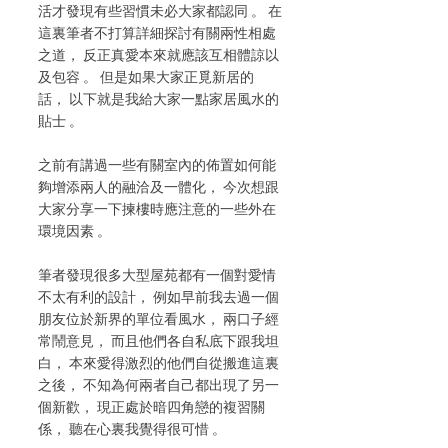
活才發現有些習慣未必大家都認同 。 在
這裏筆者不打算詳細探討有關兩性相處
之道， 反正真愛本來就應該互相體諒以
及包容 。 但是如果大家正覓新居的
話， 以下就是我給大家一點家居風水的
貼士 。
之前有講過一些有關室內的佈置如何能
夠增添兩人的融洽及一體化， 今次想跟
大家分享一下揀樓時應注意的一些外在
環境因素 。
筆者發現很多大型屋苑都有一個對愛情
不太有利的設計， 例如早前我去過一個
朋友位於新界的單位看風水， 兩口子經
常鬧意見， 而且他們各自私底下跟我坦
白， 本來愛得激烈的他們自從搬進這裏
之後， 不知為何兩者自己都出現了另一
個新歡， 現正處於暗四角戀的複習關
係， 聽在心裏我覺得很可惜 。