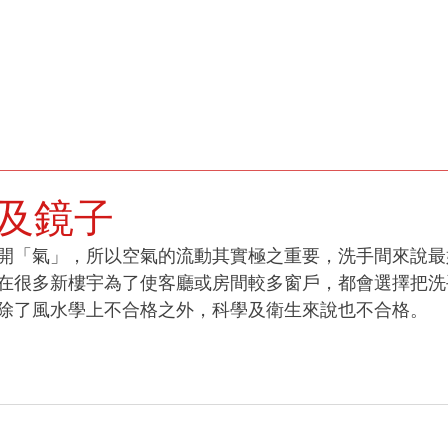
個人簡介
YouTube 教學
服務
部落格
玄學課程
及鏡子
開「氣」，所以空氣的流動其實極之重要，洗手間來說最
在很多新樓宇為了使客廳或房間較多窗戶，都會選擇把洗
除了風水學上不合格之外，科學及衛生來說也不合格。