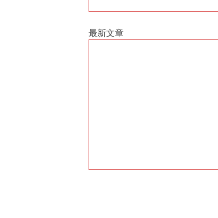
最新文章
微調家居氣場為長期病患者叉
叉電