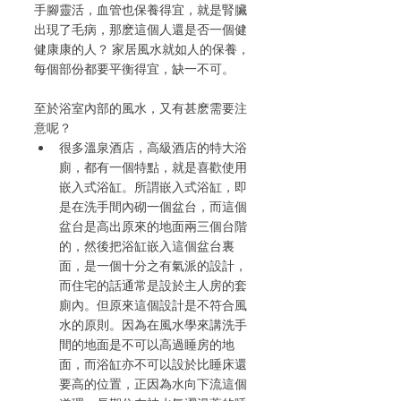
手腳靈活，血管也保養得宜，就是腎臟
出現了毛病，那麽這個人還是否一個健
健康康的人？ 家居風水就如人的保養，
每個部份都要平衡得宜，缺一不可。
至於浴室內部的風水，又有甚麽需要注
意呢？
很多溫泉酒店，高級酒店的特大浴
廁，都有一個特點，就是喜歡使用
嵌入式浴缸。所謂嵌入式浴缸，即
是在洗手間內砌一個盆台，而這個
盆台是高出原來的地面兩三個台階
的，然後把浴缸嵌入這個盆台裏
面，是一個十分之有氣派的設計，
而住宅的話通常是設於主人房的套
廁內。但原來這個設計是不符合風
水的原則。因為在風水學來講洗手
間的地面是不可以高過睡房的地
面，而浴缸亦不可以設於比睡床還
要高的位置，正因為水向下流這個