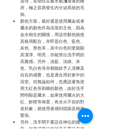
道理，長期住在被水氣瀰漫著的睡
房，極之容易發生內分泌系統的毛
病。
顏色方面，最好還是使用屬金或者
屬水的顏色作為浴室的主色，因為
金水相生的關係，用這些顏色能使
其格局配合，亦即是白色、藍色、
灰色、黑色等，其中白色則更能顯
其潔淨、明亮，亦能突出洗手間的
高雅感。另外，淡藍、淡綠、米
色、乳白色等亦都能給予人清爽及
自在的感覺，也是適合用於家中的
浴室。但無論如何，也應該避免使
用大紅色等刺睇的顏色，由於洗手
間明顯是屬水，如果使用屬火的大
紅、鮮橙等佈置，有水火不容的對
攻卦象，易使用者感到煩躁及精神
緊張。
另外，洗手間不要設在神位的後
面，如複式單位的話亦不要設在神
位的樓上，以免褻瀆神靈。