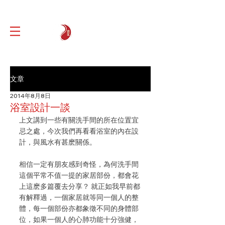
文章
2014年8月8日
浴室設計一談
上文講到一些有關洗手間的所在位置宜
忌之處，今次我們再看看浴室的內在設
計，與風水有甚麽關係。
相信一定有朋友感到奇怪，為何洗手間
這個平常不值一提的家居部份，都會花
上這麽多篇覆去分享？ 就正如我早前都
有解釋過，一個家居就等同一個人的整
體，每一個部份亦都象徵不同的身體部
位，如果一個人的心肺功能十分強健，