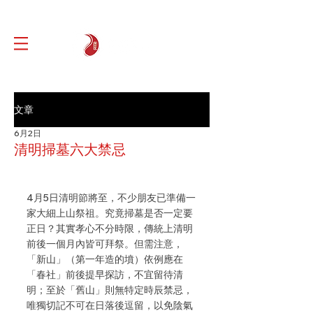
文章
6月2日
清明掃墓六大禁忌
4月5日清明節將至，不少朋友已準備一
家大細上山祭祖。究竟掃墓是否一定要
正日？其實孝心不分時限，傳統上清明
前後一個月內皆可拜祭。但需注意，
「新山」（第一年造的墳）依例應在
「春社」前後提早探訪，不宜留待清
明；至於「舊山」則無特定時辰禁忌，
唯獨切記不可在日落後逗留，以免陰氣