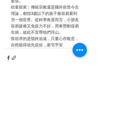
緊張。
幼童留家：傳統宗教還是國外前世今生
理論，都指3歲以下的孩子最容易看到
另一個世界。從科學角度而言，小朋友
容易疲倦又免疫力不好，周車勞動容易
生病，故此不宜帶他們拜山。
祭祖求的是慎終追遠，只要心存敬意，
自然能得祖先庇佑，家宅平安
查看全部
最新文章