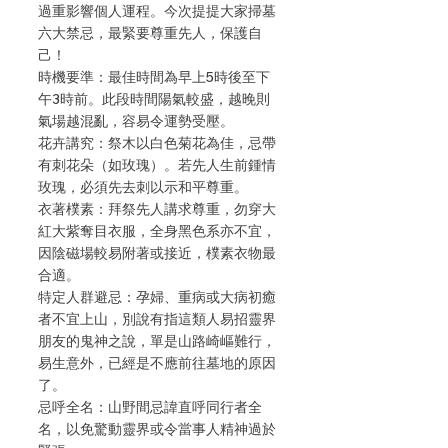
過重影響個人運程。今次提提大家掃墓
六大禁忌，最緊要尊重先人，保護自
己！
時機要準：最佳時間為早上5時後至下
午3時前。此段時間陽氣較盛，越晚則
氣場越混亂，容易令運勢受壓。
花卉講究：祭木以白色菊花為佳，忌帶
有刺花朵（如玫瑰）。若先人生前鍾情
玫瑰，必須先去刺以示和平尊重。
衣著樸素：拜祭先人講求尊重，勿穿大
紅大紫奪目衣服，全身黑色系亦不宜，
因陰磁場較易附著或接近，樸素衣物最
合適。
特定人群避忌：孕婦、重病或大病初癒
者不宜上山，別說有指這類人易招靈界
朋友的鬼神之說，單是山路崎嶇難行，
易生意外，已經是不應前往墓地的原因
了。
忌呼全名：山野間忌諱直呼同行者全
名，以免驚動靈界或令當事人精神過於