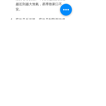
越近則越大煞氣，易導致家口不
安。
窗外見反弓路－窗外見到對面街道
的彎曲直衝房屋，亦可稱之為「鐮
刀煞」，這是一種反弓無情的風水
格局，會對事業阻滯，財帛退失。
查看全部
最新文章