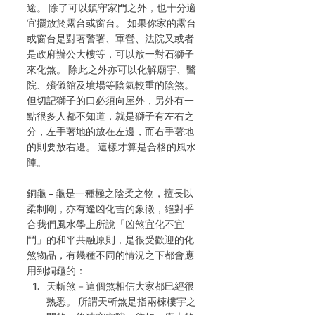
途。 除了可以鎮守家門之外，也十分適
宜擺放於露台或窗台。 如果你家的露台
或窗台是對著警署、軍營、法院又或者
是政府辦公大樓等，可以放一對石獅子
來化煞。 除此之外亦可以化解廟宇、醫
院、殯儀館及墳場等陰氣較重的陰煞。 
但切記獅子的口必須向屋外，另外有一
點很多人都不知道，就是獅子有左右之
分，左手著地的放在左邊，而右手著地
的則要放右邊。 這樣才算是合格的風水
陣。
銅龜 – 龜是一種極之陰柔之物，擅長以
柔制剛，亦有逢凶化吉的象徵，絕對乎
合我們風水學上所說「凶煞宜化不宜
鬥」的和平共融原則，是很受歡迎的化
煞物品，有幾種不同的情況之下都會應
用到銅龜的：
天斬煞－這個煞相信大家都巳經很
熟悉。 所謂天斬煞是指兩楝樓宇之