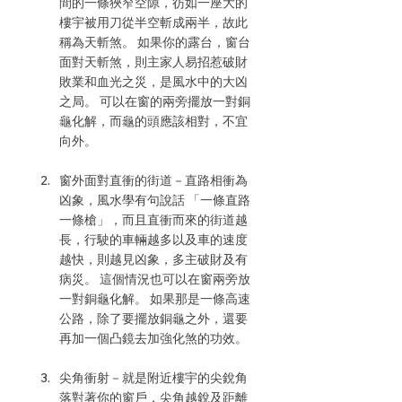
間的一條狹窄空隙，彷如一座大的
樓宇被用刀從半空斬成兩半，故此
稱為天斬煞。 如果你的露台，窗台
面對天斬煞，則主家人易招惹破財
敗業和血光之災，是風水中的大凶
之局。 可以在窗的兩旁擺放一對銅
龜化解，而龜的頭應該相對，不宜
向外。
窗外面對直衝的街道－直路相衝為
凶象，風水學有句說話 「一條直路
一條槍」，而且直衝而來的街道越
長，行駛的車輛越多以及車的速度
越快，則越見凶象，多主破財及有
病災。 這個情況也可以在窗兩旁放
一對銅龜化解。 如果那是一條高速
公路，除了要擺放銅龜之外，還要
再加一個凸鏡去加強化煞的功效。
尖角衝射－就是附近樓宇的尖銳角
落對著你的窗戶，尖角越銳及距離