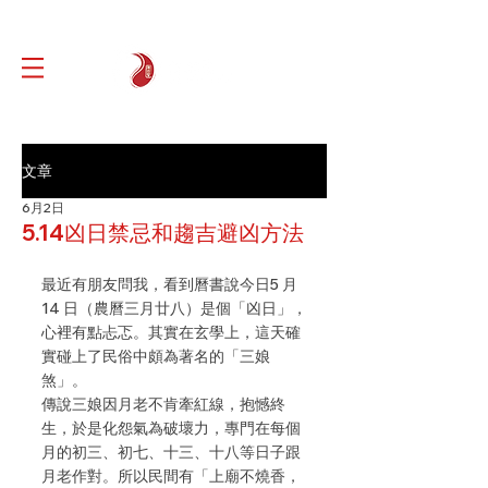
文章
6月2日
5.14凶日禁忌和趨吉避凶方法
最近有朋友問我，看到曆書說今日5 月 
14 日（農曆三月廿八）是個「凶日」，
心裡有點忐忑。其實在玄學上，這天確
實碰上了民俗中頗為著名的「三娘
煞」。
傳說三娘因月老不肯牽紅線，抱憾終
生，於是化怨氣為破壞力，專門在每個
月的初三、初七、十三、十八等日子跟
月老作對。所以民間有「上廟不燒香，