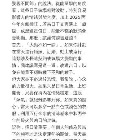
娶親不問郎」的說法。從能量學的角度
看，這些日子氣場相對波動，特別容易
影響人的情緒與契合度。加上 2026 丙
午年火氣極旺，若當日干支再遇上「歲
破」或黑道星值日，能量不穩的狀態會
更明顯。那麼，該如何趨吉避凶？
首先，「大動不如一靜」。如果你計劃
在當天進行婚嫁、訂婚、動土或遠行，
這類涉及長遠契約或氣場大變動的事
情，我建議還是避一避，改選吉日，以
免在能量不穩時種下不和的種子。
但大家亦不必過於恐慌。我常說，心念
的力量很大。如果只是日常生活、上班
開會，只要保持內在情緒穩定，這股
「煞氣」就很難影響到你。如果真的擔
心，當天可以多穿一點白色或淺色的衣
服，利用五行金水的清涼感來中和丙午
年的燥火與凶日的戾氣。
記住，擇日雖重要，但個人的修為與當
下的頻率才是決定運勢的關鍵。當天盡