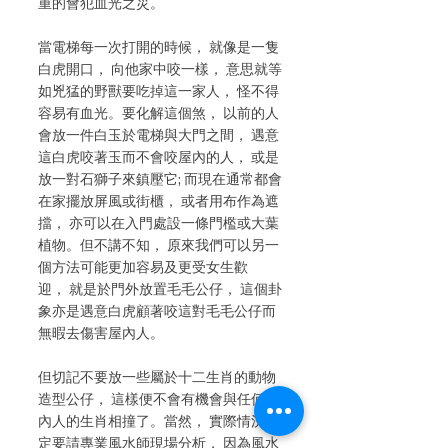
重的會犯血光之災。
當電梯每一次打開的時候， 就像是一隻
白虎開口， 向他家中咬一樣， 意思就等
如兇猛的野獸要吃掉這一家人， 怪不得
容易有血光。要化解這個煞， 以前的人
會放一件白玉於電梯與大門之間， 遇意
這白虎咬著玉而不會咬屋內的人， 或是
放一對石獅子來鎮壓它; 而現在通常都會
在家擺放屏風或街櫃， 或者用布作為遮
擋， 亦可以在入門處設一條門檻或大葉
植物。但不講不知， 原來我們可以另一
個方法可能更加容易及更受女生歡
迎， 就是於門外放置毛毛公仔， 這個卦
象亦是遇意白虎顧著咬這對毛毛公仔而
無暇去傷害屋內人。
但切記不要放一些屬於十二生肖的動物
造型公仔， 這樣便不會有機會與任何屋
內人的生肖相撞了。當然， 實際情況一
定要請專業風水師現場分析， 因為風水