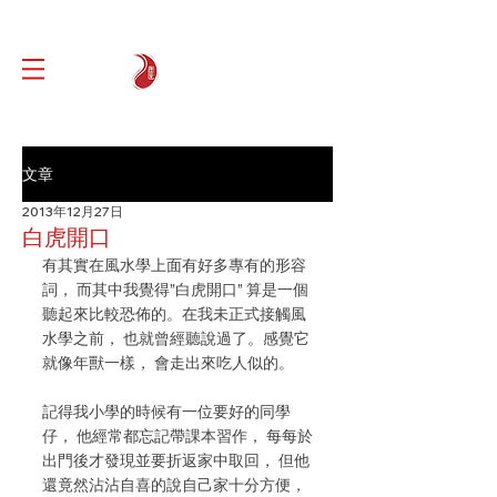
文章
2013年12月27日
白虎開口
有其實在風水學上面有好多專有的形容
詞， 而其中我覺得”白虎開口” 算是一個
聽起來比較恐佈的。在我未正式接觸風
水學之前， 也就曾經聽說過了。感覺它
就像年獸一樣， 會走出來吃人似的。
記得我小學的時候有一位要好的同學
仔， 他經常都忘記帶課本習作， 每每於
出門後才發現並要折返家中取回， 但他
還竟然沾沾自喜的說自己家十分方便， 