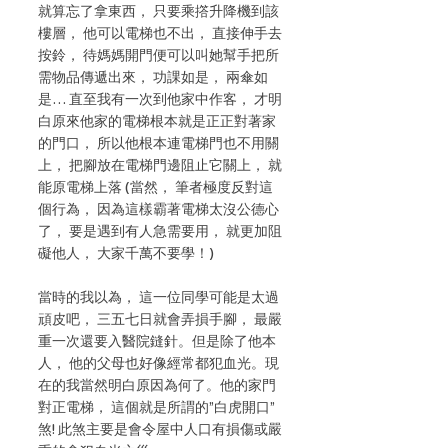
就算忘了拿東西， 只要乘撘升降機到該
樓層， 他可以電梯也不出， 直接伸手去
按鈴， 待媽媽開門便可以叫她幫手把所
需物品傳遞出來， 功課如是， 兩傘如
是… 直至我有一次到他家中作客， 才明
白原來他家的電梯根本就是正正對著家
的門口， 所以他根本連電梯門也不用關
上， 把腳放在電梯門邊阻止它關上， 就
能原電梯上落 (當然， 筆者極度反對這
個行為， 因為這樣霸著電梯太沒公德心
了， 要是遇到有人急需要用， 就更加阻
礙他人， 大家千萬不要學！)
當時的我以為， 這一位同學可能是太過
頑皮吧， 三五七日就會弄損手腳， 最嚴
重一次還要入醫院鏠針。但是除了他本
人， 他的父母也好像經常都犯血光。現
在的我當然明白原因為何了。他的家門
對正電梯， 這個就是所謂的”白虎開口”
煞! 此煞主要是會令屋中人口有損傷或嚴