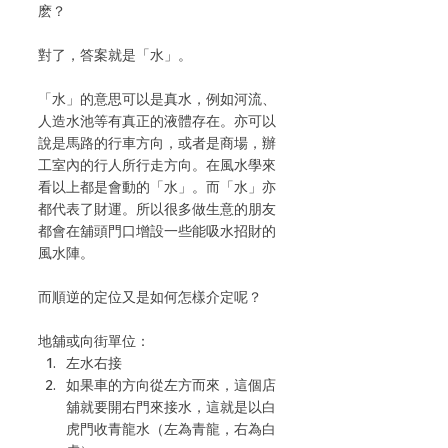
麽？
對了，答案就是「水」。
「水」的意思可以是真水，例如河流、
人造水池等有真正的液體存在。亦可以
說是馬路的行車方向，或者是商場，辦
工室內的行人所行走方向。在風水學來
看以上都是會動的「水」。而「水」亦
都代表了財運。所以很多做生意的朋友
都會在舖頭門口增設一些能吸水招財的
風水陣。
而順逆的定位又是如何怎樣介定呢？
地舖或向街單位：
左水右接
如果車的方向從左方而來，這個店
舖就要開右門來接水，這就是以白
虎門收青龍水（左為青龍，右為白