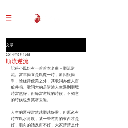
文章
2014年5月16日
順流逆流
記得小鳯姐有一首首本名曲－順流逆
流。當年簡直是風魔一時，原因很簡
單，除旋律優美之外，其歌詞亦使人百
般共鳴。歌詞大約是講述人生遇到順境
時當然好，但每當逆境的時候，不如意
的時候也要笑著去過。
人生的運程當然越順越好啦，但原來有
時在風水角度，某一些逆向的東西才是
好，順向的話反而不好，大家猜猜是什