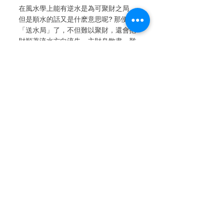
在風水學上能有逆水是為可聚財之局，
但是順水的話又是什麽意思呢? 那便是
「送水局」了，不但難以聚財，還會把
財順著流水方向流失，主財帛散盡，難
以積聚。如果你家店舖門前的車輛由右
手邊向左手邊行駛，而你的店門又設在
右手邊，建議盡快把門口改建了。
查看全部
最新文章