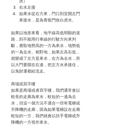
虎）
右水左接
如果水從右方來，門口則宜開左門
來接水，是為青龍門收白虎水。
如果以地形來看，地平線高低明顯的道
路，則不能用行車線的行駛方向來判
斷，應取地勢高的一方為來水，地勢低
的一為去水。相對地，如果左高右低，
就變成了左方是來水，右方為去水，所
以大門要開在右邊，把左方水承接住，
以免財運都給流走。
商場或寫字樓
如果是商場或者寫字樓，我們通常會以
較長的走廊為來水，較短的一邊為去
水，但這一個方法不適合一些有電梯或
升降機的走廊，因為如果電梯設在走廊
較短的一方，我們就會以扶手電梯或升
降機的一方視作來水。