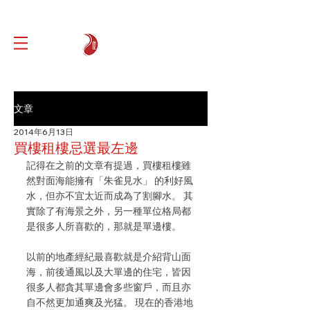
文章
2014年6月13日
買樓租樓忌選最左邊
記得在之前的文章有提過，買樓租樓雖
然對面海能擁有「朱雀見水」 的利好風
水，但亦不宜太近而成為了割腳水。 其
實除了有海景之外，另一種單位格局都
是很多人所喜歡的，那就是單邊樓。
以前的地產經紀最喜歡就是介紹背山面
海，前後通風以及大單邊的住宅，皆因
很多人都貪其單邊會多些窗戶，而且亦
自不然更加通爽及光猛。 現在的香港地