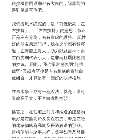
很少機會兩邊廳都有大窗的，除非能夠
遇到單邊單位吧。
我們看風水講究的，是「前低後高，左
右扶持」。 「左右扶持」的意思，就正
正是左有青龍，右有白虎的護持。 記性
好的朋友應該記得，我在之前都有解釋
過，左青龍主貴人，助力以及吉神；而
右白虎則代表小人，是非而且屬比較凶
的煞氣。 因此，我們常常會強調”龍強
虎弱” 又或者至少是左右相稱的青龍白
虎組合，才算是有一個好的扶持格局。
在風水學上亦有一種說法，就是：寧可
青龍高千丈，不宜白虎亂抬頭！
換言之，在住宅正前方和兩邊的建築物
最好是左龍高於及長過右虎，即是左邊
的建築物略為高於及長過右邊的那些。 
這樣便能主諸事吉祥，萬事如意及發展