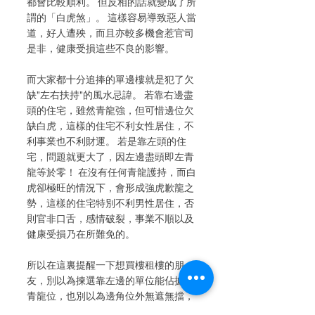
都會比較順利。 但反相的話就變成了所
謂的「白虎煞」。 這樣容易導致惡人當
道，好人遭殃，而且亦較多機會惹官司
是非，健康受損這些不良的影響。
而大家都十分追捧的單邊樓就是犯了欠
缺”左右扶持”的風水忌諱。 若靠右邊盡
頭的住宅，雖然青龍強，但可惜邊位欠
缺白虎，這樣的住宅不利女性居住，不
利事業也不利財運。 若是靠左頭的住
宅，問題就更大了，因左邊盡頭即左青
龍等於零！ 在沒有任何青龍護持，而白
虎卻極旺的情況下，會形成強虎歉龍之
勢，這樣的住宅特別不利男性居住，否
則官非口舌，感情破裂，事業不順以及
健康受損乃在所難免的。
所以在這裏提醒一下想買樓租樓的朋
友，別以為揀選靠左邊的單位能佔據了
青龍位，也別以為邊角位外無遮無擋，
視野開闊就是好風水，就專門挑單邊