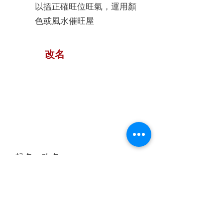
以搵正確旺位旺氣，運用顏
色或風水催旺屋
改名
起名、改名
無論初生嬰兒起名或成人改
名，一個高分數、又配合自己
性格、自己選擇喜歡的名字，
有助助運功效，好的名字會影