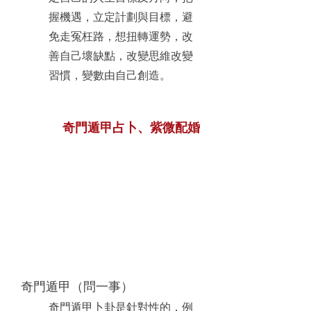
握機遇，立定計劃與目標，避
免走冤枉路，想扭轉運勢，改
善自己壞缺點，改變思維改變
習慣，變數由自己創造。
奇門遁甲占卜、紫微配婚
奇門遁甲（問一事）
奇門遁甲卜卦是針對性的，例