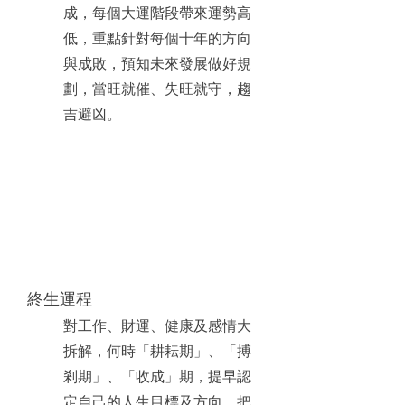
成，每個大運階段帶來運勢高
低，重點針對每個十年的方向
與成敗，預知未來發展做好規
劃，當旺就催、失旺就守，趨
吉避凶。
終生運程
對工作、財運、健康及感情大
拆解，何時「耕耘期」、「搏
剎期」、「收成」期，提早認
定自己的人生目標及方向，把